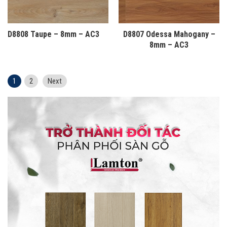
D8808 Taupe – 8mm – AC3
D8807 Odessa Mahogany –
8mm – AC3
Page
1
Page
2
Next
Điều hướng bài viết