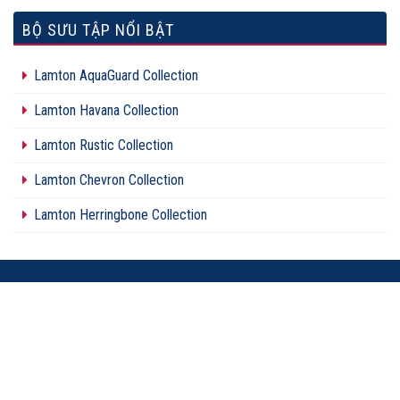
BỘ SƯU TẬP NỔI BẬT
Lamton AquaGuard Collection
Lamton Havana Collection
Lamton Rustic Collection
Lamton Chevron Collection
Lamton Herringbone Collection
FLOORDI NHÀ PHÂN PHỐI ĐỘC QUYỀN LAMTON
Tầng 4, Tòa Nhà C4 - C8 Bửu Long, P.15, Q.10, TP.HCM
0931 833 833 -
028 6269 6777
www.lamton.vn