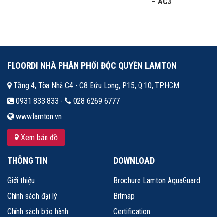
– AC3
FLOORDI NHÀ PHÂN PHỐI ĐỘC QUYỀN LAMTON
Tầng 4, Tòa Nhà C4 - C8 Bửu Long, P.15, Q.10, TP.HCM
0931 833 833 -
028 6269 6777
www.lamton.vn
Xem bản đồ
THÔNG TIN
DOWNLOAD
Giới thiệu
Brochure Lamton AquaGuard
Chính sách đại lý
Bitmap
Chính sách bảo hành
Certification