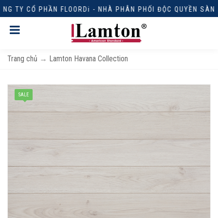
G TY CỔ PHẦN FLOORDi - NHÀ PHÂN PHỐI ĐỘC QUYỀN SÀN G
Trang chủ
→
Lamton Havana Collection
SALE