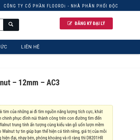
G TY CỔ PHẦN FLOORDi - NHÀ PHÂN PHỐI ĐỘC QUYỀN SÀN G
ĐĂNG KÝ ĐẠI LÝ
TỨC
LIÊN HỆ
nut – 12mm – AC3
 tim của những ai đi tìm nguồn năng lượng tích cực, khát
n chinh phục đỉnh núi thành công trên con đường tìm đến
Walnut trung tính ấn tượng cùng kiểu vân gỗ uốn lượn mềm
Walnut tự tin giúp bạn thể hiện cá tính riêng, giá trị của mỗi
g hiện đại, nhạy bén, phóng khoáng và rõ ràng thì D8201HR