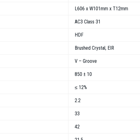
L606 x W101mm x T12mm
AC3 Class 31
HDF
Brushed Crystal, EIR
V – Groove
850 ± 10
≤ 12%
2.2
33
42
21.5