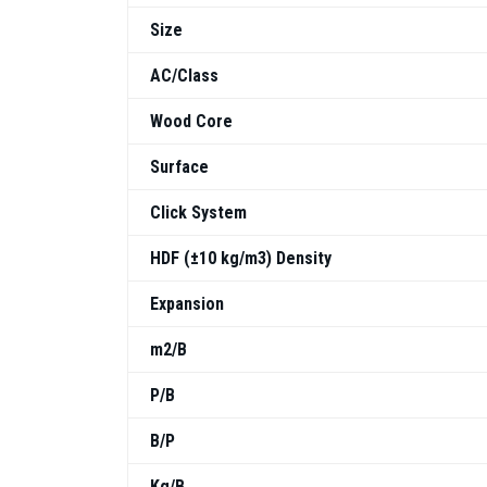
Size
AC/Class
Wood Core
Surface
Click System
HDF (±10 kg/m3) Density
Expansion
m2/B
P/B
B/P
Kg/B