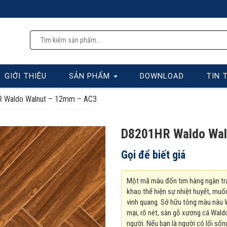
CÔN
GIỚI THIỆU
SẢN PHẨM
DOWNLOAD
TIN 
 Waldo Walnut – 12mm – AC3
D8201HR Waldo Wal
Gọi để biết giá
Một mã màu đốn tim hàng ngàn trái
khao thể hiện sự nhiệt huyết, muố
vinh quang. Sở hữu tông màu nâu 
mại, rõ nét, sàn gỗ xương cá Waldo 
người. Nếu bạn là người có lối sốn