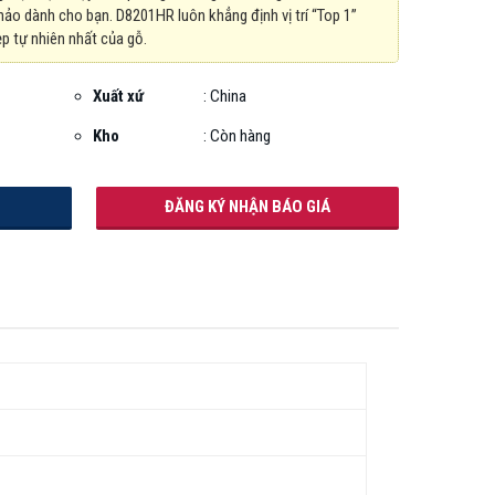
hảo dành cho bạn. D8201HR luôn khẳng định vị trí “Top 1”
ẹp tự nhiên nhất của gỗ.
Xuất xứ
: China
Kho
: Còn hàng
ĐĂNG KÝ NHẬN BÁO GIÁ