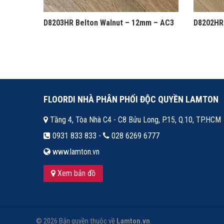
D8203HR Belton Walnut – 12mm – AC3
D8202HR
FLOORDI NHÀ PHÂN PHỐI ĐỘC QUYỀN LAMTON
Tầng 4, Tòa Nhà C4 - C8 Bửu Long, P.15, Q.10, TP.HCM
0931 833 833 -
028 6269 6777
www.lamton.vn
Xem bản đồ
© 2026 Bản quyền thuộc về
Lamton.vn
.